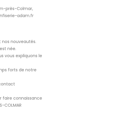
heim-près-Colmar,
nfiserie-adam.fr
et nos nouveautés.
est née.
s vous expliquons le
mps forts de notre
contact
ir faire connaissance
RES-COLMAR