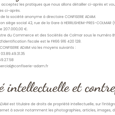
us acceptez les pratiques que nous allons détailler ci-après et 
s ci-après.
té de la société anonyme à directoire CONFISERIE ADAM.
on siège social 42, rue de la Gare à HERRLISHEIM-PRES-COLMAR 
de 207.000,00 €.
egistre du Commerce et des Sociétés de Colmar sous le numéro B
’identification fiscale est le FR66 916 420 128.
 CONFISERIE ADAM via les moyens suivants :
03.89.49.31.35
49.27.58
ercial@confiserie-adam.fr
é intellectuelle et contr
DAM est titulaire de droits de propriété intellectuelle, sur l’inté
nternet à savoir notamment les photographies, articles, images, 