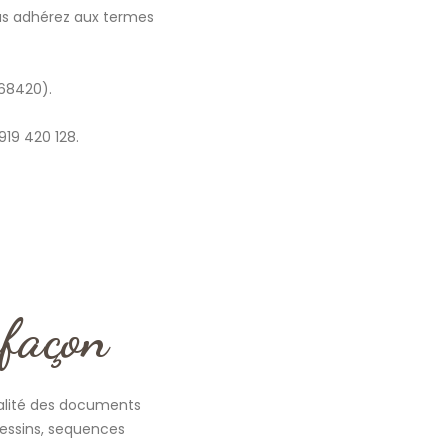
vous adhérez aux termes
(68420).
919 420 128.
efaçon
gralité des documents
dessins, sequences