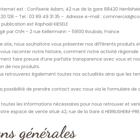
 internet est : Confiserie Adam, 42 rue de la gare 68420 Herrlis
0 128 – Tel : 03 89 49 31 35 – Adresse e-mail : commercial@co
a publication est Raphaël KIESELE
rgé par OVH – 2 rue Kellermann – 59100 Roubaix, France
ce site, nous souhaitons vous présenter nos différents produits 
ous raconter notre histoire, comment notre activité régionale 
ent faire preuve d’une parfaite transparence avec vous et nou
on de nos produits.
ous retrouverez également toutes nos actualités ainsi que les te
 possibilité de prendre contact avec nous via le
formulaire de 
e toutes les informations nécessaires pour nous retrouver et ven
notre espace de vente situé 42, rue de la Gare à HERRLISHEIM-P
ons générales